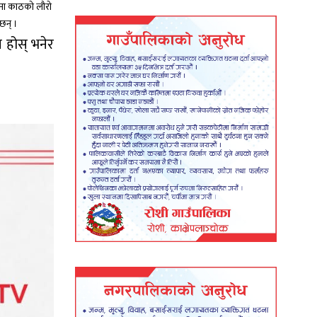
लमा काठको लौरो
छन् ।
न होस् भनेर