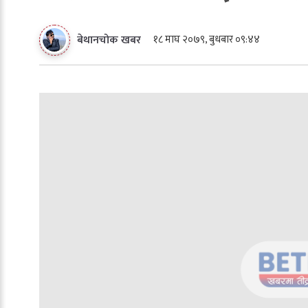
१८ माघ २०७९, बुधबार ०९:४४
बेथानचोक खबर