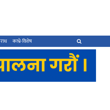
पराध
काभ्रे-विशेष