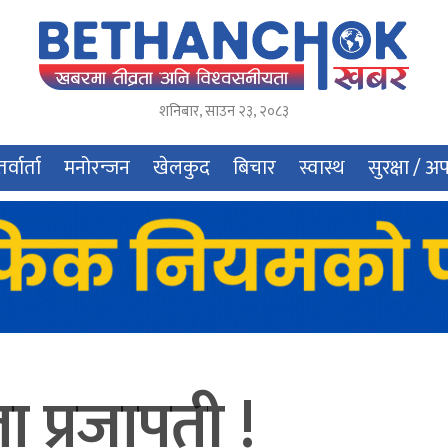
शनिबार
,
साउन
२३
,
२०८३
र्वार्ता
मनोरन्जन
खेलकुद
बिचार
स्वास्थ
सुरक्षा / अ
ला प्रजापती !