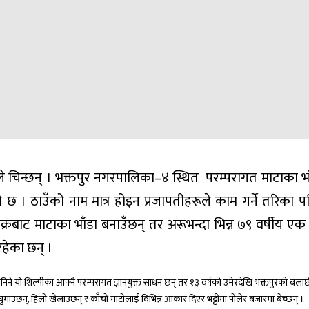
े चिन्छन् । भक्तपुर नगरपालिका–४ स्थित परम्परागत माटाका भा
ो छ । ठाउँको नाम मात्र होइन प्रजापतीहरूले काम गर्ने तरिका प
क्रबाट माटाका भाँडा बनाउँछन् तर अरूभन्दा भिन्न ७९ वर्षीय एक
रहेका छन् ।
िनिने यो शिल्पीका आफ्नै परम्परागत ज्ञानयुक्त साधन छन् तर १३ वर्षको उमेरदेखि भक्तपुरको बलाछे
ुमाउछन्, हिलो खेलाउछन् र काँचो माटोलाई विभिन्न आकार दिएर भट्टीमा पोलेर बजारमा बेच्छन् ।