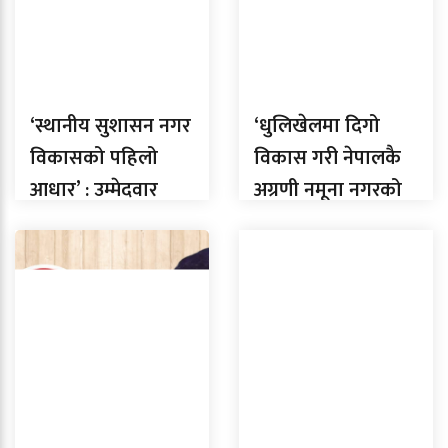
‘स्थानीय सुशासन नगर
‘धुलिखेलमा दिगो
विकासको पहिलो
विकास गरी नेपालकै
आधार’ : उम्मेदवार
अग्रणी नमूना नगरको
रञ्जितकार
रुपमा स्थापित गर्ने छौं,’
: उम्मेदवार ब्याञ्जु