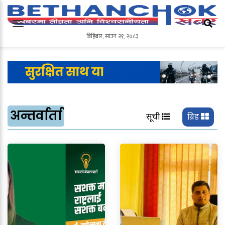
बिहिबार
,
साउन
२१
,
२०८३
बिहिबार
,
साउन
२१
,
२०८३
अन्तर्वार्ता
सूची
ग्रिड