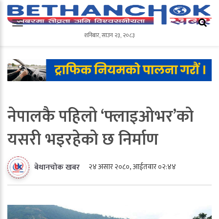
शनिबार
,
साउन
२३
,
२०८३
शनिबार
,
साउन
२३
,
२०८३
नेपालकै पहिलो ‘फ्लाइओभर’को
यसरी भइरहेको छ निर्माण
२४ असार २०८०, आईतवार ०२:४४
बेथानचोक खबर