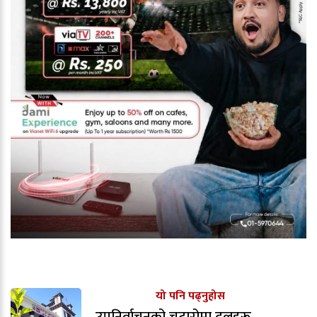
यो पनि पढ्नुहोस
उपनिर्वाचनको चटारोमा दलहरू