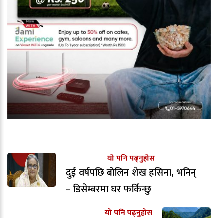
यो पनि पढ्नुहोस
दुई वर्षपछि बोलिन शेख हसिना, भनिन्
– डिसेम्बरमा घर फर्किन्छु
यो पनि पढ्नुहोस