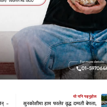
यो पनि पढ्नुहोस
िन् –
सुनकोशीमा हाम फालेर वृद्ध दम्पती बेपत्ता,