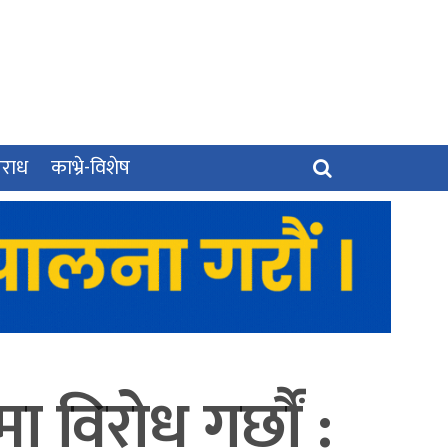
पराध
काभ्रे-विशेष
ा विरोध गर्छौं :