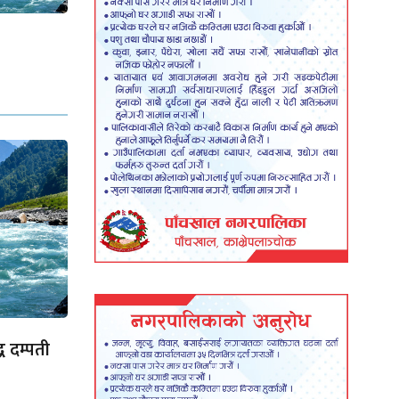
ध दम्पती