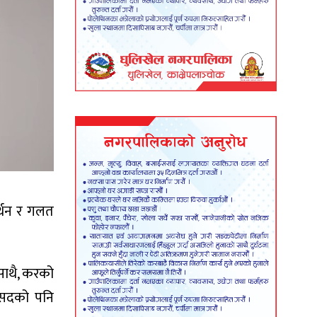
मर्थन र गलत
साथै, करको
ांसदको पनि