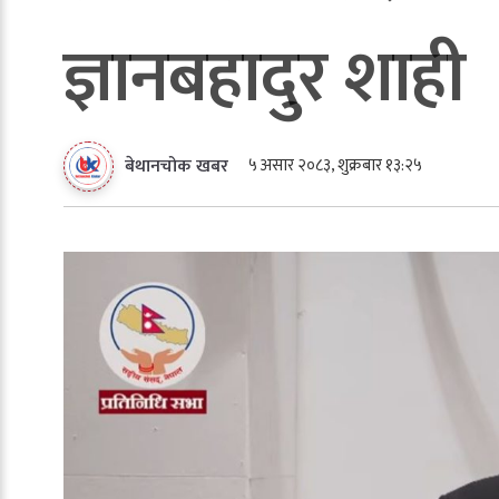
ज्ञानबहादुर शाही
५ असार २०८३, शुक्रबार १३:२५
बेथानचोक खबर