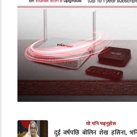
यो पनि पढ्नुहोस
दुई वर्षपछि बोलिन शेख हसिना, भन