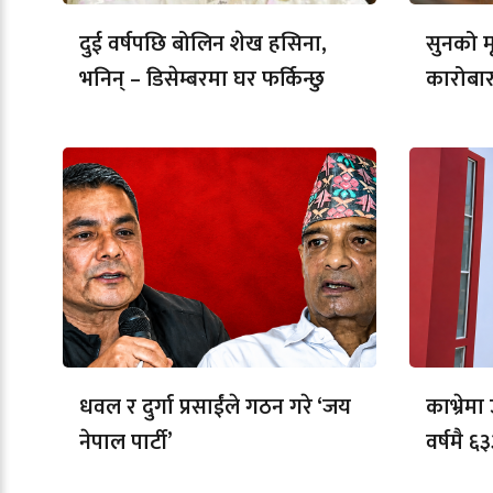
दुई वर्षपछि बोलिन शेख हसिना,
सुनको मू
भनिन् – डिसेम्बरमा घर फर्किन्छु
कारोबार
धवल र दुर्गा प्रसाईंले गठन गरे ‘जय
काभ्रेम
नेपाल पार्टी’
वर्षमै ६३