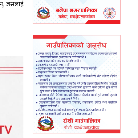
िइन्, जसलाई