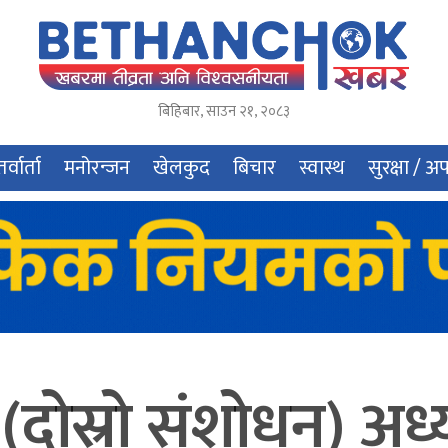
बिहिबार
,
साउन
२१
,
२०८३
र्वार्ता
मनोरन्जन
खेलकुद
बिचार
स्वास्थ
सुरक्षा / अ
दोस्रो संशोधन) अध्