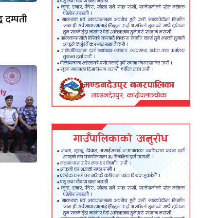
ध दम्पती