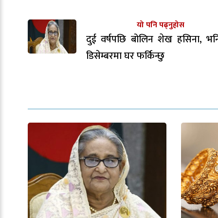
यो पनि पढ्नुहोस
दुई वर्षपछि बोलिन शेख हसिना, भन
डिसेम्बरमा घर फर्किन्छु