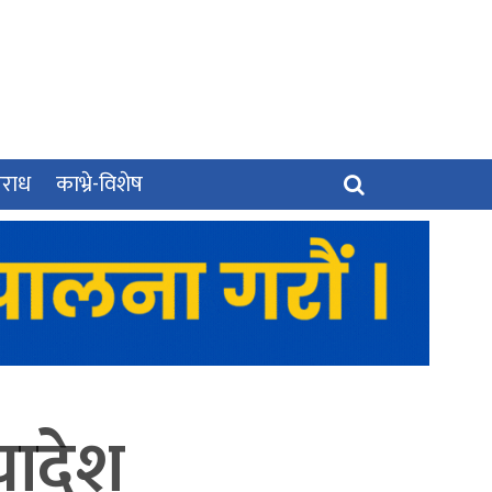
पराध
काभ्रे-विशेष
यादेश