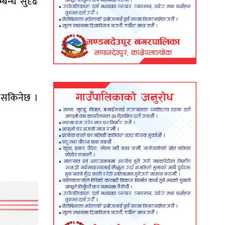
्बन्ध सुदृढ
न सकिनेछ ।