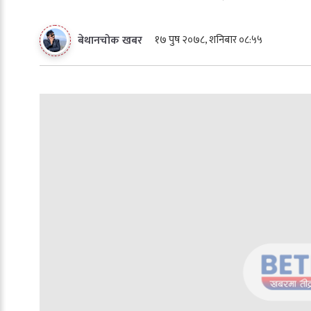
१७ पुष २०७८, शनिबार ०८:५५
बेथानचोक खबर