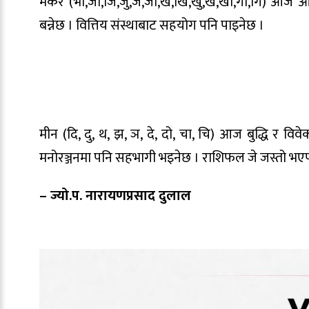
मकर (भो,जा,जि,जु,जे,जो,ख,खि,खु,खे,खो,गा,गि) आज आफ्नै द
बन्नेछ । वित्तिय संस्थाबाट सहयोग पनि पाइनेछ ।
मीन (दि, दु, थ, झ, ञ, दे, दो, चा, चि) आज बुद्धि 
मनोरञ्जनमा पनि सहभागी भइनेछ । राशिफल जे जस्तो भएप
– ज्यो.प. नारायणप्रसाद दुलाल