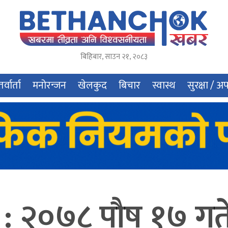
बिहिबार
,
साउन
२१
,
२०८३
र्वार्ता
मनोरन्जन
खेलकुद
बिचार
स्वास्थ
सुरक्षा / अ
 २०७८ पौष १७ गत