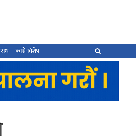
पराध
काभ्रे-विशेष
े