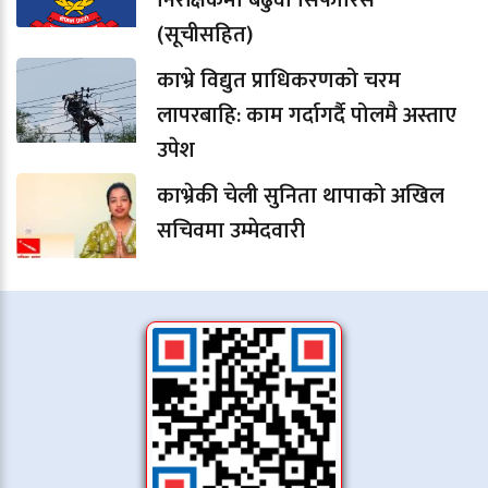
निरीक्षकमा बढुवा सिफारिस
(सूचीसहित)
काभ्रे विद्युत प्राधिकरणको चरम
लापरबाहि: काम गर्दागर्दै पोलमै अस्ताए
उपेश
काभ्रेकी चेली सुनिता थापाको अखिल
सचिवमा उम्मेदवारी