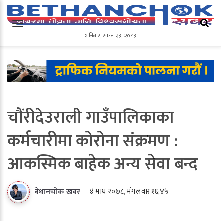
शनिबार
,
साउन
२३
,
२०८३
शनिबार
,
साउन
२३
,
२०८३
चौंरीदेउराली गाउँपालिकाका
कर्मचारीमा कोरोना संक्रमण :
आकस्मिक बाहेक अन्य सेवा बन्द
४ माघ २०७८, मंगलवार १६:४५
बेथानचोक खबर