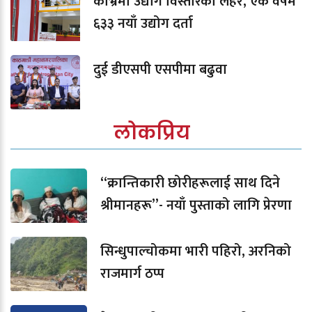
काभ्रेमा उद्योग विस्तारको लहर, एक वर्षमै
६३३ नयाँ उद्योग दर्ता
दुई डीएसपी एसपीमा बढुवा
लोकप्रिय
“क्रान्तिकारी छोरीहरूलाई साथ दिने
श्रीमानहरू”- नयाँ पुस्ताको लागि प्रेरणा
सिन्धुपाल्चोकमा भारी पहिरो, अरनिको
राजमार्ग ठप्प