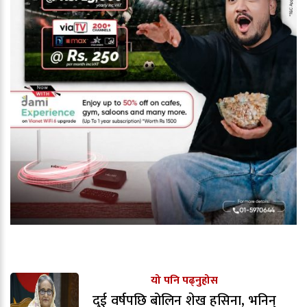
यो पनि पढ्नुहोस
दुई वर्षपछि बोलिन शेख हसिना, भनिन्