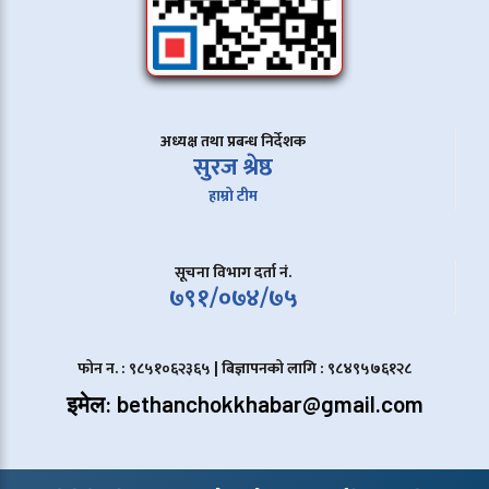
अध्यक्ष तथा प्रबन्ध निर्देशक
सुरज श्रेष्ठ
हाम्रो टीम
सूचना विभाग दर्ता नं.
७९१/०७४/७५
फोन न. : ९८५१०६२३६५ | बिज्ञापनको लागि : ९८४९५७६१२८
इमेल: bethanchokkhabar@gmail.com