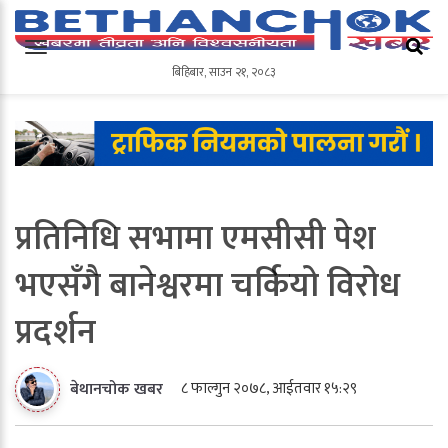
बिहिबार
,
साउन
२१
,
२०८३
बिहिबार
,
साउन
२१
,
२०८३
प्रतिनिधि सभामा एमसीसी पेश
भएसँगै बानेश्वरमा चर्कियो विरोध
प्रदर्शन
८ फाल्गुन २०७८, आईतवार १५:२९
बेथानचोक खबर