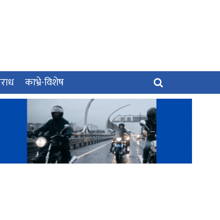
पराध
काभ्रे-विशेष