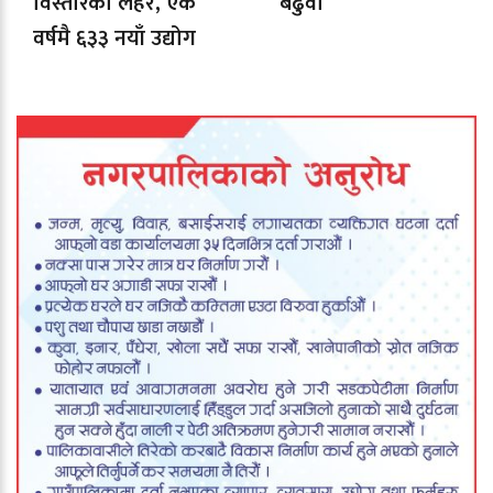
विस्तारको लहर, एक
बढुवा
वर्षमै ६३३ नयाँ उद्योग
दर्ता