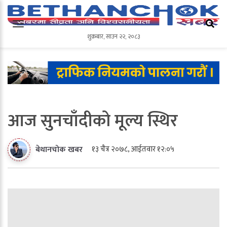
शुक्रबार
,
साउन
२२
,
२०८३
शुक्रबार
,
साउन
२२
,
२०८३
आज सुनचाँदीको मूल्य स्थिर
१३ चैत्र २०७८, आईतवार १२:०५
बेथानचोक खबर