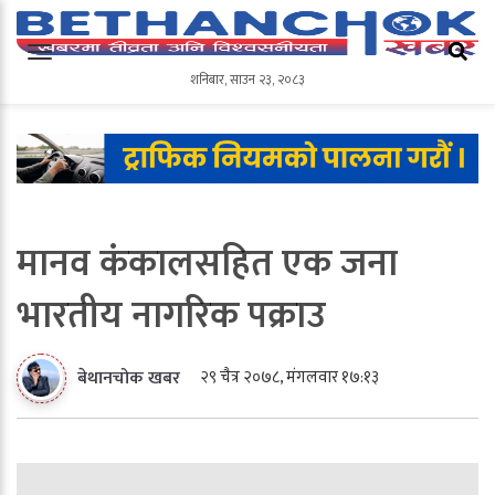
शनिबार
,
साउन
२३
,
२०८३
शनिबार
,
साउन
२३
,
२०८३
मानव कंकालसहित एक जना
भारतीय नागरिक पक्राउ
२९ चैत्र २०७८, मंगलवार १७:१३
बेथानचोक खबर