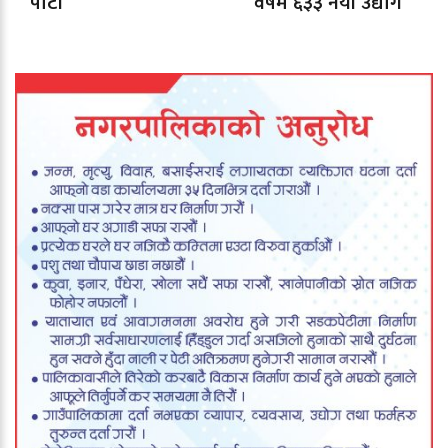
पार्टी’
वर्षमै ६३३ नयाँ उद्योग
दर्ता