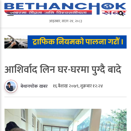
आइतबार
,
साउन
२४
,
२०८३
आइतबार
,
साउन
२४
,
२०८३
आशिर्वाद लिन घर-घरमा पुग्दै बादे
१६ बैशाख २०७९, शुक्रबार १२:२४
बेथानचोक खबर