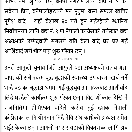
अभियानमा जुटेका छन् बनेपा नगरपािलका वडा नं. ९ का
सबैका प्रिय, बनेपालीहरुको मन मुटुमा बस्न सफल ब्यक्ति
नृपेश वादे । यही बैशाख ३० गते हुन गईरहेको स्थानिय
निर्वाचनका लागि वडा नं. ९ मा नेपाली काग्रेसको तर्फबाट वडा
अध्यक्षको उम्मेदवारी सगसगै यति बेला वादे घर घर गई
आर्शिवार्द सगै भोट माग्न शुरु गरेका छन् ।
उनले आफुले चुनाव जिते आफुले वडा अध्यक्षको तलब भत्ता
बापतको सबै रकम बृद्ध बृद्धाको स्वास्थ्य उपचारमा खर्च गर्ने
भन्दै वडाका बृद्धाआश्रममा गई बृद्धबुबाआमाहरुबाट आशीर्वाद
लिदै घरदैलो कार्यक्रम शुरु गरेका छन् । विद्यार्थी काल देखि नै
राजनितिमा होमिएका वादेले करीब दुई दशक नेपाली
काँग्रेसका लागि योगदान दिदै नेवि संघ काभ्रेको अध्यक्ष समेत
भईसकेका छन् । आफ्नो नगर र वडाको विकासका लागि अब