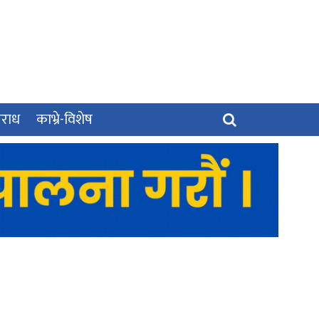
पराध
काभ्रे-विशेष