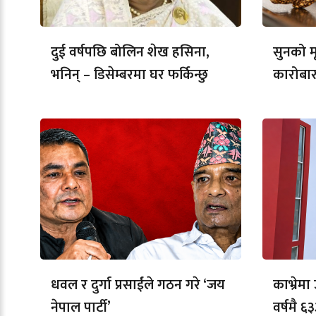
दुई वर्षपछि बोलिन शेख हसिना,
सुनको मू
भनिन् – डिसेम्बरमा घर फर्किन्छु
कारोबार
धवल र दुर्गा प्रसाईंले गठन गरे ‘जय
काभ्रेम
नेपाल पार्टी’
वर्षमै ६३