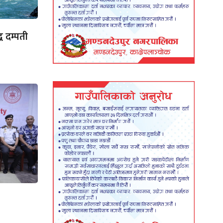
ध दम्पती