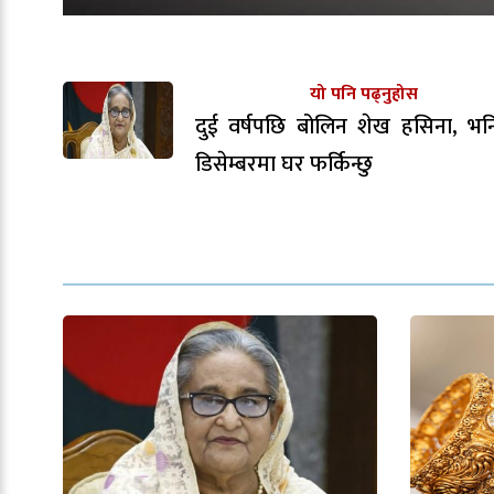
यो पनि पढ्नुहोस
दुई वर्षपछि बोलिन शेख हसिना, भन
डिसेम्बरमा घर फर्किन्छु