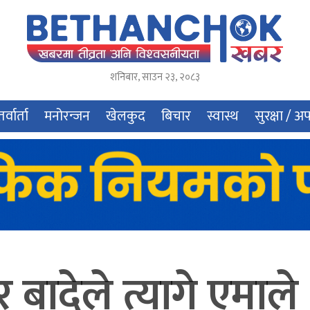
शनिबार
,
साउन
२३
,
२०८३
र्वार्ता
मनोरन्जन
खेलकुद
बिचार
स्वास्थ
सुरक्षा / अ
बादेले त्यागे एमाले