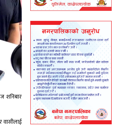
 आज शनिबार
गर वासीलाई