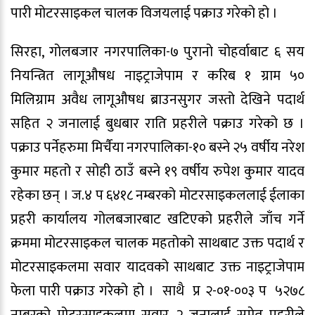
पारी मोटरसाइकल चालक विजयलाई पक्राउ गरेको हो ।
सिरहा, गोलबजार नगरपालिका-७ पुरानो चोहर्वाबाट ६ सय
नियन्त्रित लागूऔषध नाइट्राजेपाम र करिब १ ग्राम ५०
मिलिग्राम अवैध लागूऔषध ब्राउनसुगर जस्तो देखिने पदार्थ
सहित २ जनालाई बुधबार राति प्रहरीले पक्राउ गरेको छ ।
पक्राउ पर्नेहरुमा मिर्चैया नगरपालिका-१० बस्ने २५ वर्षीय नरेश
कुमार महतो र सोही ठाउँ बस्ने १९ वर्षीय रुपेश कुमार यादव
रहेका छन् । ज.४ प ६४१८ नम्बरको मोटरसाइकललाई ईलाका
प्रहरी कार्यालय गोलबजारबाट खटिएको प्रहरीले जाँच गर्ने
क्रममा मोटरसाइकल चालक महतोको साथबाट उक्त पदार्थ र
मोटरसाइकलमा सवार यादवको साथबाट उक्त नाइट्राजेपाम
फेला पारी पक्राउ गरेको हो । साथै प्र २-०१-००३ प ५२७८
नम्बरको मोटरसाइकलमा सवार २ जनालाई समेत प्रहरीले