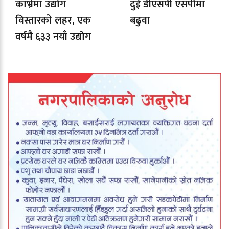
काभ्रेमा उद्योग
दुई डीएसपी एसपीमा
विस्तारको लहर, एक
बढुवा
वर्षमै ६३३ नयाँ उद्योग
दर्ता