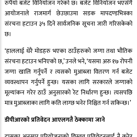
रुपैयाँ बजेट विनियोजन गरेको छ। बजेट विनियोजन भएसँगै
आयोजनाले राजमार्ग छेउछाउमा सडक मापदण्डभित्रका
संरचना हटाउन ३५ दिने सार्वजनिक सूचना जारी गरिसकेको
छ।
‘हाललाई धेरै मोडहरु भएका ठाउँहरुको जग्गा तथा भौतिक
संरचना हटाउन भनिएको छ,’ उनले भने, ‘यसमा अरु १७ रोपनी
जग्गा खालि गर्नुपर्ने र त्यसको मुआब्जा वितरण गर्न बजेट
व्यवस्थापन गर्नुपर्ने हुन्छ। यसका लागि सरकारले जग्गाको
मूल्यांकन गरेर ठाउँ अनुसारको रेट निर्धारण हुन्छ। त्यसपछि
मात्र मुआब्जाका लागि कति लाग्छ भनेर निश्चित गर्न सकिन्छ।’
डीपीआरको प्रतिवेदन आएलगतै ठेक्कामा जाने
दासका अनुसार परियोजनाको विस्तृत प्रतिवेदनलाई नै कुरेर