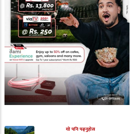
यो पनि पढ्नुहोस