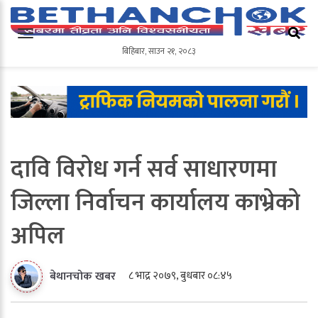
बिहिबार
,
साउन
२१
,
२०८३
बिहिबार
,
साउन
२१
,
२०८३
दावि विराेध गर्न सर्व साधारणमा
जिल्ला निर्वाचन कार्यालय काभ्रेको
अपिल
८ भाद्र २०७९, बुधबार ०८:४५
बेथानचोक खबर