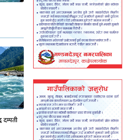
ध दम्पती