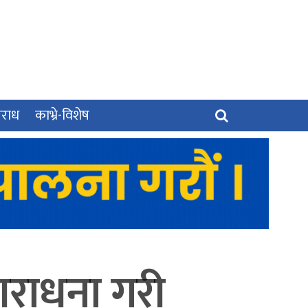
पराध
काभ्रे-विशेष
आराधना गरी