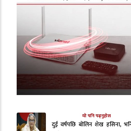
यो पनि पढ्नुहोस
दुई वर्षपछि बोलिन शेख हसिना, भन