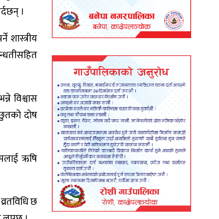
्दछन् ।
े शास्त्रीय
रुन्धतीसहित
्ने विश्वास
ाछुतको दोष
। जसलाई ऋषि
 व्रतविधि छ
 लाग्छ ।