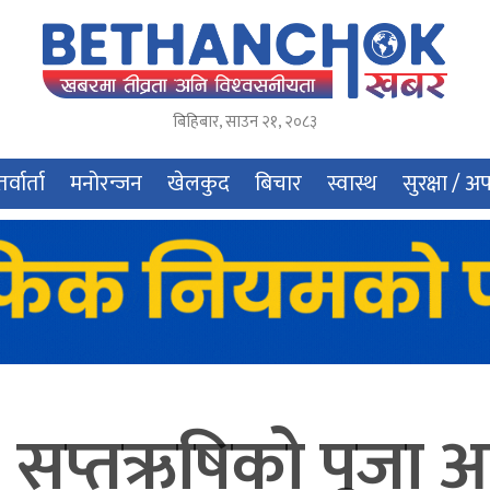
बिहिबार
,
साउन
२१
,
२०८३
र्वार्ता
मनोरन्जन
खेलकुद
बिचार
स्वास्थ
सुरक्षा / अ
: सप्तऋषिको पूजा 