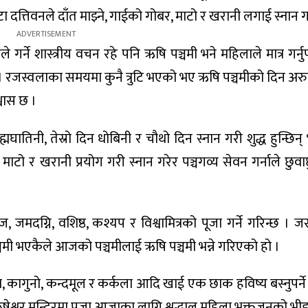
त्तिवनले दाँत माझ्ने, गाईको गोबर, माटो र खरानी लगाई स्नान गर
ने शास्त्रीय वचन रहे पनि ऋषि पञ्चमी भने महिलाले मात्र गर्नुपर्न
उँछन् । रजस्वलाका समयमा कुनै त्रुटि भएको भए ऋषि पञ्चमीको दिन अ
्वास छ ।
मघातिनी, तेस्रो दिन धोबिनी र चौथो दिन स्नान गरी शुद्ध हुन्छिन् भन
टो र खरानी प्रयोग गरी स्नान गरेर पञ्चगव्य सेवन गर्नाले छुव
, जमदग्नि, वशिष्ठ, कश्यप र विश्वामित्रको पूजा गर्ने गरिन्छ 
ञ्चमी भएकैले आजको पञ्चमीलाई ऋषि पञ्चमी भन्ने गरिएको हो ।
, कागुनो, कन्दमूल र कर्कला आदि खाई एक छाक हविष्य बस्नुपर्ने
्वर मन्दिरमा पूजा आजाका लागि श्रद्धालु महिला भक्तजनको भीड