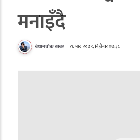
मनाइँदै
१६ भाद्र २०७९, बिहीबार ०७:३८
बेथानचोक खबर