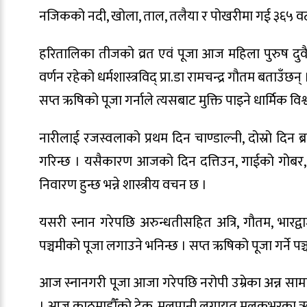
नजिकको नदी, खोला, ताल, तलैया र पोखरीमा गई ३६५ वटा द
हरितालिका तीजको व्रत एवं पूजा आज महिला पुरुष दुवैले गर्
वर्णन रहेको धर्मशास्त्रविद् प्रा.डा रामचन्द्र गौतम बता
सप्त ऋषिको पूजा गर्नाले त्यसबाट मुक्ति पाइने धार्मिक विश
नारीलाई रजस्वलाको प्रथम दिन चाण्डाल्नी, दोस्रो दिन ब्रह्
गरिन्छ । यसैकारण आजको दिन दत्तिउन, गाईको गोबर, मा
निवारण हुन्छ भन्ने शास्त्रीय वचन छ ।
यसरी स्नान गरेपछि अरुन्धतीसहित अत्रि, गौतम, भारद्वाज
पञ्चमीको पूजा लगाउने भनिन्छ । सप्त ऋषिको पूजा गर्ने प
आज स्नानगरी पूजा आजा गरेपछि नरोपी उम्रेका अन्न सामा
। आज काठमाडौँको टेकु, मूलपानी लगायत मुलुकभरका ऋषेश