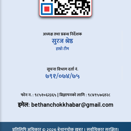
अध्यक्ष तथा प्रबन्ध निर्देशक
सुरज श्रेष्ठ
हाम्रो टीम
सूचना विभाग दर्ता नं.
७९१/०७४/७५
फोन न. : ९८५१०६२३६५ | बिज्ञापनको लागि : ९८४९५७६१२८
इमेल: bethanchokkhabar@gmail.com
प्रतिलिपि अधिकार © 2026 बेथानचोक खबर । सर्वाधिकार सुरक्षित।