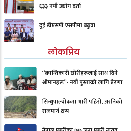
६३३ नयाँ उद्योग दर्ता
दुई डीएसपी एसपीमा बढुवा
लोकप्रिय
“क्रान्तिकारी छोरीहरूलाई साथ दिने
श्रीमानहरू”- नयाँ पुस्ताको लागि प्रेरणा
सिन्धुपाल्चोकमा भारी पहिरो, अरनिको
राजमार्ग ठप्प
नेपाल प्रहरीका ७७ जना प्रहरी नायव