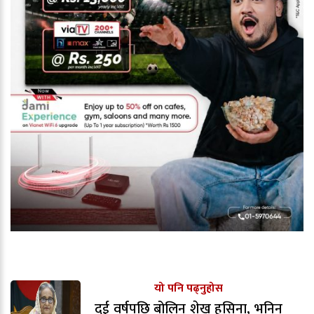
यो पनि पढ्नुहोस
दुई वर्षपछि बोलिन शेख हसिना, भनिन्