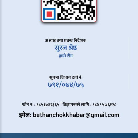
अध्यक्ष तथा प्रबन्ध निर्देशक
सुरज श्रेष्ठ
हाम्रो टीम
सूचना विभाग दर्ता नं.
७९१/०७४/७५
फोन न. : ९८५१०६२३६५ | बिज्ञापनको लागि : ९८४९५७६१२८
इमेल: bethanchokkhabar@gmail.com