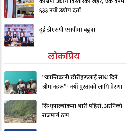
काभ्रेमा उद्योग विस्तारको लहर, एक वर्षमै
६३३ नयाँ उद्योग दर्ता
दुई डीएसपी एसपीमा बढुवा
लोकप्रिय
“क्रान्तिकारी छोरीहरूलाई साथ दिने
श्रीमानहरू”- नयाँ पुस्ताको लागि प्रेरणा
सिन्धुपाल्चोकमा भारी पहिरो, अरनिको
राजमार्ग ठप्प