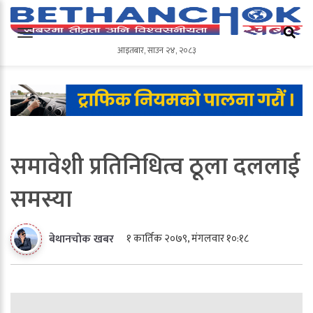
आइतबार
,
साउन
२४
,
२०८३
आइतबार
,
साउन
२४
,
२०८३
समावेशी प्रतिनिधित्व ठूला दललाई
समस्या
१ कार्तिक २०७९, मंगलवार १०:१८
बेथानचोक खबर