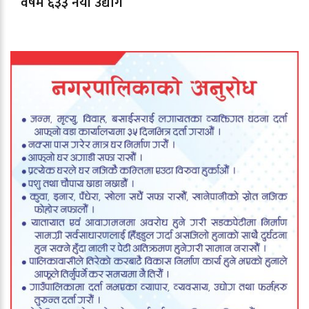
वर्षमै ६३३ नयाँ उद्योग
दर्ता