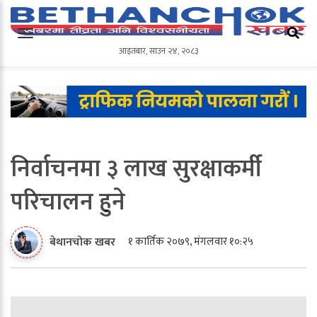
आइतबार
,
साउन
२४
,
२०८३
आइतबार
,
साउन
२४
,
२०८३
निर्वाचनमा ३ लाख सुरक्षाकर्मी
परिचालन हुने
१ कार्तिक २०७९, मंगलवार १०:२५
बेथानचोक खबर