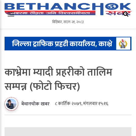
बिहिबार
,
साउन
२१
,
२०८३
बिहिबार
,
साउन
२१
,
२०८३
काभ्रेमा म्यादी प्रहरीको तालिम
सम्पन्न (फोटो फिचर)
८ कार्तिक २०७९, मंगलवार १५:१६
बेथानचोक खबर