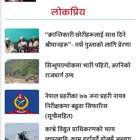
लोकप्रिय
“क्रान्तिकारी छोरीहरूलाई साथ दिने
श्रीमानहरू”- नयाँ पुस्ताको लागि प्रेरणा
सिन्धुपाल्चोकमा भारी पहिरो, अरनिको
राजमार्ग ठप्प
नेपाल प्रहरीका ७७ जना प्रहरी नायव
निरीक्षकमा बढुवा सिफारिस
(सूचीसहित)
काभ्रे विद्युत प्राधिकरणको चरम
लापरबाहि: काम गर्दागर्दै पोलमै अस्ताए