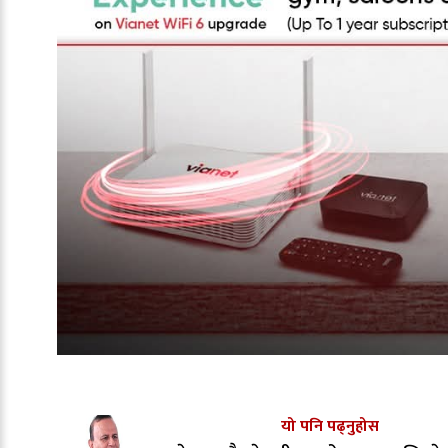
यो पनि पढ्नुहोस