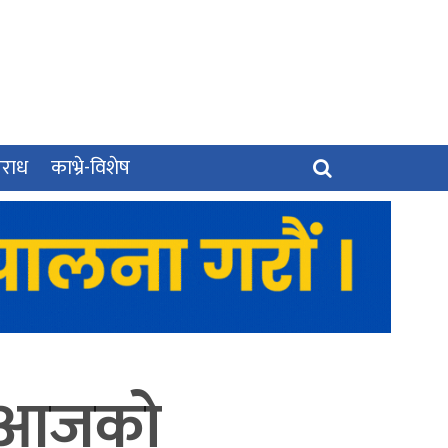
पराध
काभ्रे-विशेष
ः ‘आजको