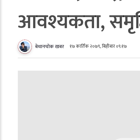
आवश्यकता, समृद्
१७ कार्तिक २०७९, बिहीबार ०९:१७
बेथानचोक खबर