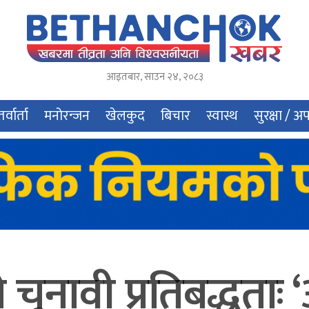
आइतबार
,
साउन
२४
,
२०८३
र्वार्ता
मनोरन्जन
खेलकुद
बिचार
स्वास्थ
सुरक्षा / अ
ो चुनावी प्रतिबद्धता