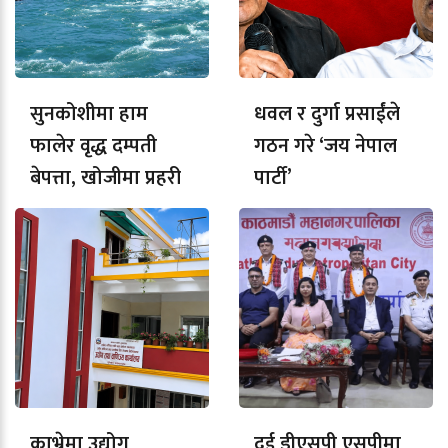
सुनकोशीमा हाम
धवल र दुर्गा प्रसाईंले
फालेर वृद्ध दम्पती
गठन गरे ‘जय नेपाल
बेपत्ता, खोजीमा प्रहरी
पार्टी’
काभ्रेमा उद्योग
दुई डीएसपी एसपीमा