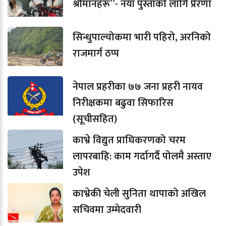
श्रीमानहरू”- नयाँ पुस्ताको लागि प्रेरणा
सिन्धुपाल्चोकमा भारी पहिरो, अरनिको
राजमार्ग ठप्प
नेपाल प्रहरीका ७७ जना प्रहरी नायव
निरीक्षकमा बढुवा सिफारिस
(सूचीसहित)
काभ्रे विद्युत प्राधिकरणको चरम
लापरबाहि: काम गर्दागर्दै पोलमै अस्ताए
उपेश
काभ्रेकी चेली सुनिता थापाको अखिल
सचिवमा उम्मेदवारी