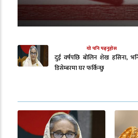
यो पनि पढ्नुहोस
दुई वर्षपछि बोलिन शेख हसिना, भन
डिसेम्बरमा घर फर्किन्छु