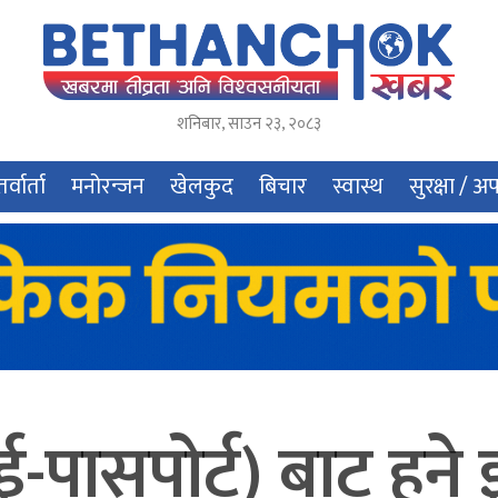
शनिबार
,
साउन
२३
,
२०८३
र्वार्ता
मनोरन्जन
खेलकुद
बिचार
स्वास्थ
सुरक्षा / अ
ई-पासपोर्ट) बाट हुने झ