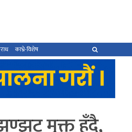
पराध
काभ्रे-विशेष
ण्झट मुक्त हुँदै,