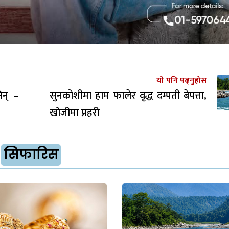
यो पनि पढ्नुहोस
िन् –
सुनकोशीमा हाम फालेर वृद्ध दम्पती बेपत्ता,
खोजीमा प्रहरी
सिफारिस