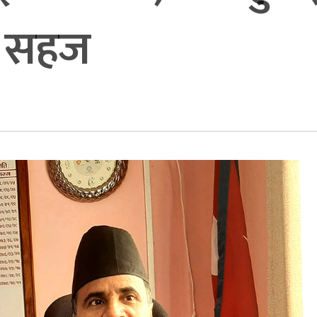
ँ सहज