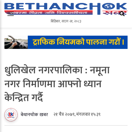
बिहिबार
,
साउन
२१
,
२०८३
बिहिबार
,
साउन
२१
,
२०८३
धुलिखेल नगरपालिका : नमूना
नगर निर्माणमा आफ्नो ध्यान
केन्द्रित गर्दै
२१ चैत्र २०७९, मंगलवार १५:३९
बेथानचोक खबर