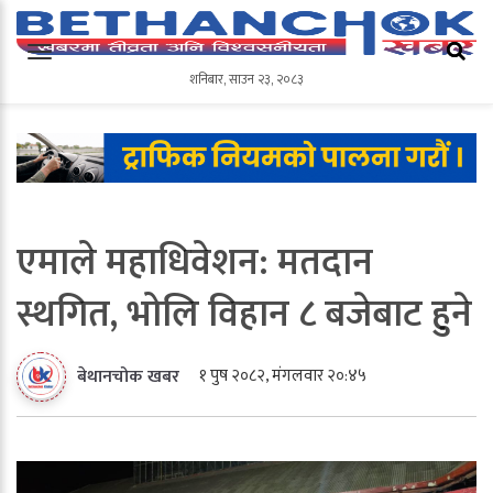
शनिबार
,
साउन
२३
,
२०८३
शनिबार
,
साउन
२३
,
२०८३
एमाले महाधिवेशन: मतदान
स्थगित, भोलि विहान ८ बजेबाट हुने
१ पुष २०८२, मंगलवार २०:४५
बेथानचोक खबर