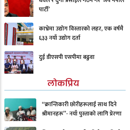
धवल र दुर्गा प्रसाईंले गठन गरे ‘जय नेपाल
पार्टी’
काभ्रेमा उद्योग विस्तारको लहर, एक वर्षमै
६३३ नयाँ उद्योग दर्ता
दुई डीएसपी एसपीमा बढुवा
लोकप्रिय
“क्रान्तिकारी छोरीहरूलाई साथ दिने
श्रीमानहरू”- नयाँ पुस्ताको लागि प्रेरणा