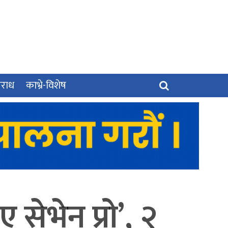
पराध
काभ्रे-विशेष
 सेभेन प्रो’, २