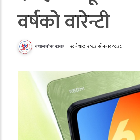
वर्षको वारेन्टी
२८ बैशाख २०८३, सोमबार १८:३८
बेथानचोक खबर