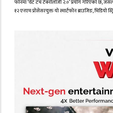
फोनमा ‘वेट टच टेक्नोलोजी २.०’ प्रयोग गरिएको छ, जसल
१२ एनएम प्रोसेसरयुक्त यो स्मार्टफोन ब्राउजिङ, भिडियो स