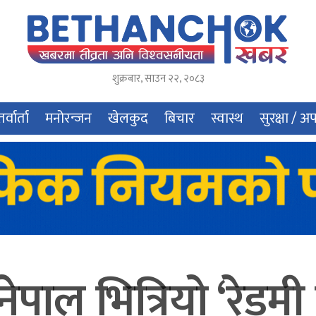
शुक्रबार
,
साउन
२२
,
२०८३
र्वार्ता
मनोरन्जन
खेलकुद
बिचार
स्वास्थ
सुरक्षा / अ
पाल भित्रियो ‘रेड्मी ए