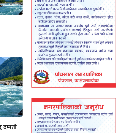
ध दम्पती