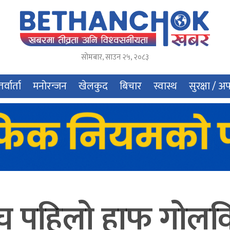
सोमबार
,
साउन
२५
,
२०८३
र्वार्ता
मनोरन्जन
खेलकुद
बिचार
स्वास्थ
सुरक्षा / अ
नबीच पहिलो हाफ गोलव