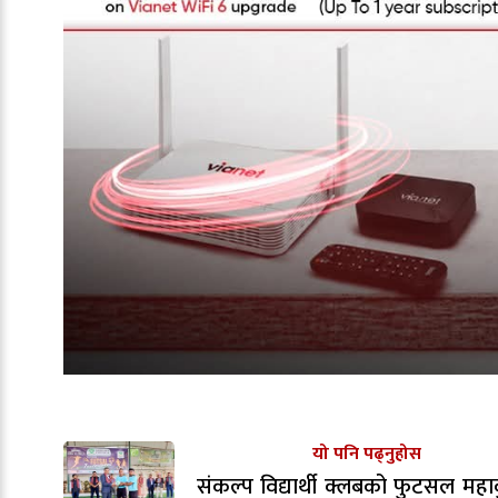
यो पनि पढ्नुहोस
संकल्प विद्यार्थी क्लबको फुटसल महाक