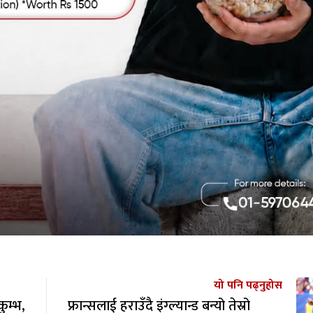
यो पनि पढ्नुहोस
ुम्भ,
फ्रान्सलाई हराउँदै इंग्ल्यान्ड बन्यो तेस्रो