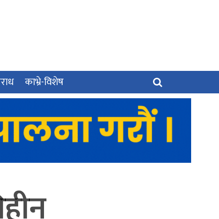
पराध
काभ्रे-विशेष
िहीन