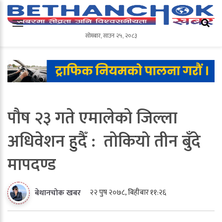
सोमबार
,
साउन
२५
,
२०८३
सोमबार
,
साउन
२५
,
२०८३
पौष २३ गते एमालेको जिल्ला
अधिवेशन हुदैँ : तोकियो तीन बुँदे
मापदण्ड
२२ पुष २०७८, बिहीबार ११:२६
बेथानचोक खबर