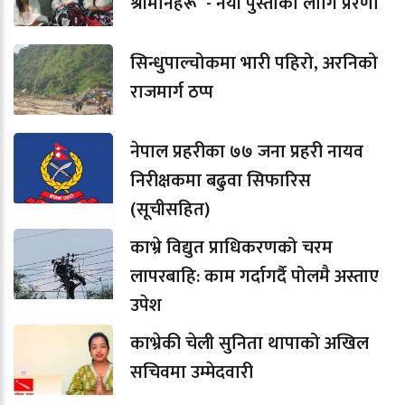
श्रीमानहरू”- नयाँ पुस्ताको लागि प्रेरणा
सिन्धुपाल्चोकमा भारी पहिरो, अरनिको
राजमार्ग ठप्प
नेपाल प्रहरीका ७७ जना प्रहरी नायव
निरीक्षकमा बढुवा सिफारिस
(सूचीसहित)
काभ्रे विद्युत प्राधिकरणको चरम
लापरबाहि: काम गर्दागर्दै पोलमै अस्ताए
उपेश
काभ्रेकी चेली सुनिता थापाको अखिल
सचिवमा उम्मेदवारी