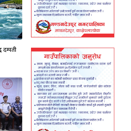
ध दम्पती