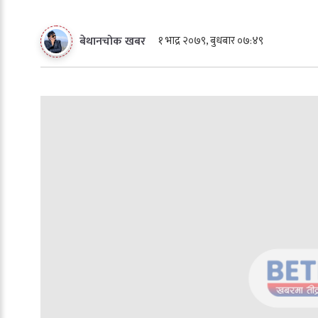
१ भाद्र २०७९, बुधबार ०७:४९
बेथानचोक खबर