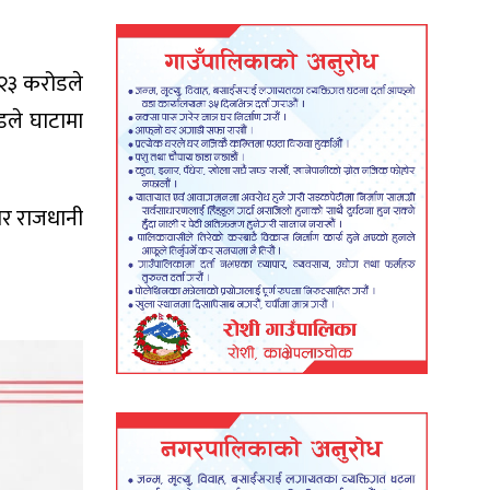
ब २३ करोडले
डले घाटामा
चार राजधानी