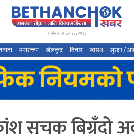
शनिबार
,
साउन
२३
,
२०८३
र्वार्ता
मनोरन्जन
खेलकुद
बिचार
स्वास्थ
सुरक्षा / अ
कांश सूचक बिग्रँदो अ