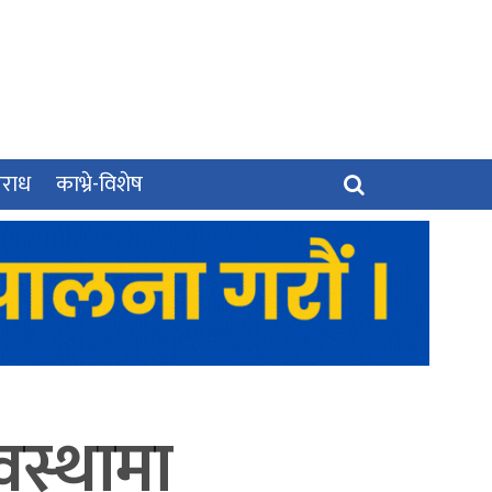
पराध
काभ्रे-विशेष
वस्थामा