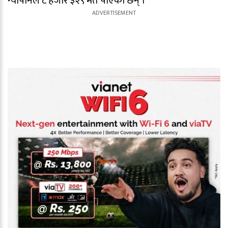
न्यौपानेले ८ हजार ३२९ मत पाएका छन् ।