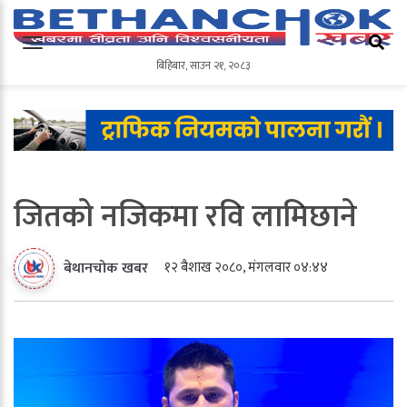
बिहिबार
,
साउन
२१
,
२०८३
बिहिबार
,
साउन
२१
,
२०८३
जितको नजिकमा रवि लामिछाने
१२ बैशाख २०८०, मंगलवार ०४:४४
बेथानचोक खबर