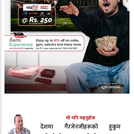
यो पनि पढ्नुहोस
देशमा गैरजेनजीहरूको हुकुम