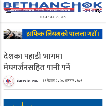
आइतबार
,
साउन
२४
,
२०८३
आइतबार
,
साउन
२४
,
२०८३
देशका पहाडी भागमा
मेघगर्जनसहित पानी पर्ने
१६ बैशाख २०८०, शनिबार ०१:०३
बेथानचोक खबर