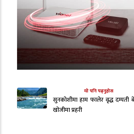
यो पनि पढ्नुहोस
सुनकोशीमा हाम फालेर वृद्ध दम्पती बेप
खोजीमा प्रहरी