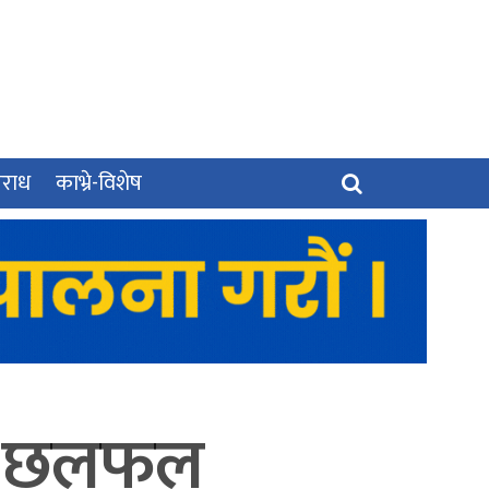
पराध
काभ्रे-विशेष
मा छलफल