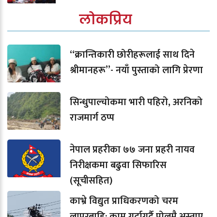
लोकप्रिय
“क्रान्तिकारी छोरीहरूलाई साथ दिने
श्रीमानहरू”- नयाँ पुस्ताको लागि प्रेरणा
सिन्धुपाल्चोकमा भारी पहिरो, अरनिको
राजमार्ग ठप्प
नेपाल प्रहरीका ७७ जना प्रहरी नायव
निरीक्षकमा बढुवा सिफारिस
(सूचीसहित)
काभ्रे विद्युत प्राधिकरणको चरम
लापरबाहि: काम गर्दागर्दै पोलमै अस्ताए