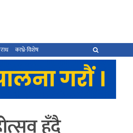
पराध
काभ्रे-विशेष
त्सव हुँदै