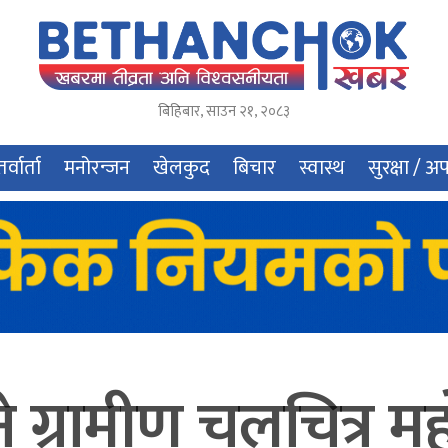
बिहिबार
,
साउन
२१
,
२०८३
र्वार्ता
मनोरन्जन
खेलकुद
बिचार
स्वास्थ
सुरक्षा / अ
े ग्रामीण चलचित्र महो