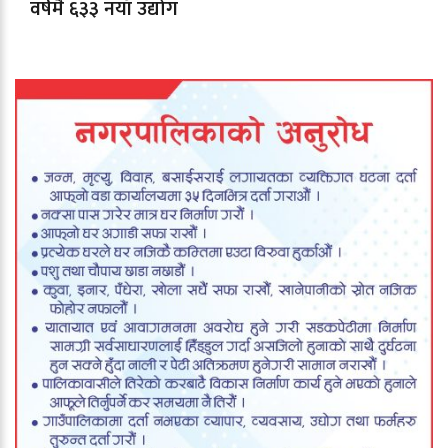
वर्षमै ६३३ नयाँ उद्योग
दर्ता