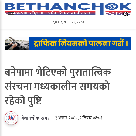
शुक्रबार
,
साउन
२२
,
२०८३
शुक्रबार
,
साउन
२२
,
२०८३
बनेपामा भेटिएको पुरातात्विक
संरचना मध्यकालीन समयको
रहेको पुष्टि
२ असार २०८०, शनिबार ०६:०१
बेथानचोक खबर