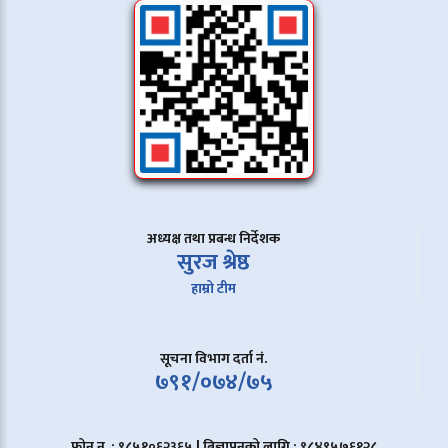
अध्यक्ष तथा प्रबन्ध निर्देशक
सुरज श्रेष्ठ
हाम्रो टीम
सूचना विभाग दर्ता नं.
७९१/०७४/७५
फोन न. : ९८५१०६२३६५ | बिज्ञापनको लागि : ९८४९५७६१२८