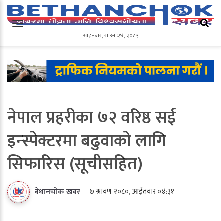
आइतबार
,
साउन
२४
,
२०८३
आइतबार
,
साउन
२४
,
२०८३
नेपाल प्रहरीका ७२ वरिष्ठ सई
इन्स्पेक्टरमा बढुवाको लागि
सिफारिस (सूचीसहित)
७ श्रावण २०८०, आईतवार ०४:३१
बेथानचोक खबर