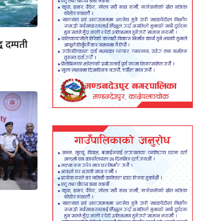
ध दम्पती