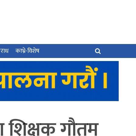
पराध
काभ्रे-विशेष
ीका शिक्षक गौतम