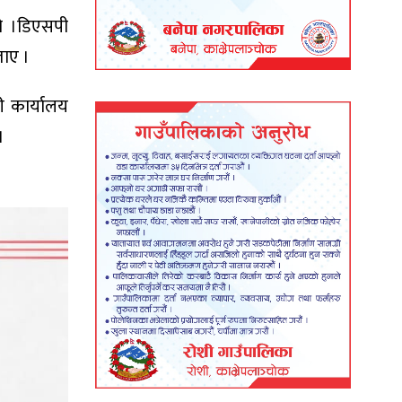
ो ।डिएसपी
ताए ।
ी कार्यालय
।