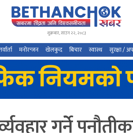
शुक्रबार
,
साउन
२२
,
२०८३
र्वार्ता
मनोरन्जन
खेलकुद
बिचार
स्वास्थ
सुरक्षा / अ
ुर्व्यवहार गर्ने पनौत