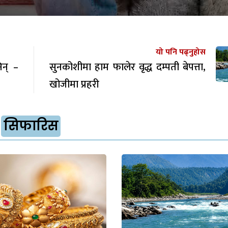
यो पनि पढ्नुहोस
िन् –
सुनकोशीमा हाम फालेर वृद्ध दम्पती बेपत्ता,
खोजीमा प्रहरी
सिफारिस