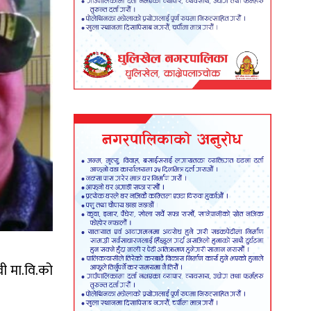
वी मा.वि.को