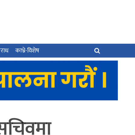
पराध
काभ्रे-विशेष
 सचिवमा