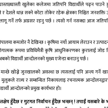
ास्तछ्यास्ती खुलेका कलेजमा जतिपनि विद्यार्थीले पढ्न पाउने ह
 र देशले धान्न सक्ने कोटा तोकेर रहेक क्षेत्रका निश्चित जनशक्ति उत
गू गर्ने तर्फ अग्रसर रहनु पर्छ । त्यसो गर्न नसक्दा आज जतिपन
पनि नेपालमा कमजोर नै देखिन्छ । कृषिमा नयाँ आयाम लेराउन र उत्प
रयोगात्मक रूपमा प्रविधिमैत्री कृषि आधुनिकरणका कुरालाई जोड
को विद्यार्थी आन्दोलनको मुख्य एजेन्डा बनाउनु पर्छ ।
मान्छे खोज्ने जुनखालको अवस्था छ त्यसलाई पनि अन्त्य गर्ने खा
धान मुलुकले राज्य र सम्बन्धित निकायलाइ रचनात्मक आन्दोलनद्वा
यार्थी आन्दोलन्को प्रमुख कार्यभार हो।
तक्षेप हुँदैछ र गुटगत निर्वाचन हुँदैछ भन्छन् ! तपाईँ यसबारे के भन