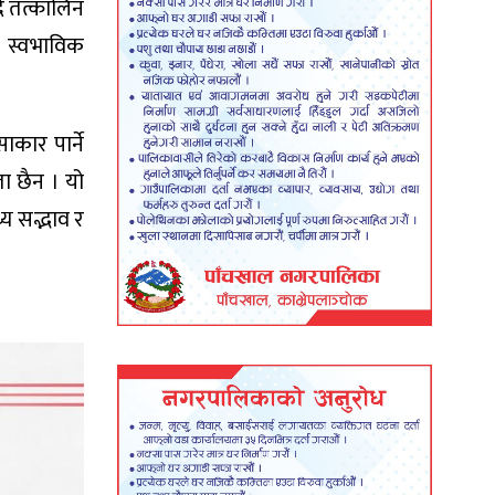
दै तत्कालिन
। स्वभाविक
ाकार पार्ने
ता छैन । यो
थ्य सद्भाव र