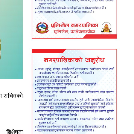
नमा सचिवको
 । बिशेषतः