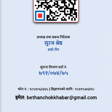
अध्यक्ष तथा प्रबन्ध निर्देशक
सुरज श्रेष्ठ
हाम्रो टीम
सूचना विभाग दर्ता नं.
७९१/०७४/७५
फोन न. : ९८५१०६२३६५ | बिज्ञापनको लागि : ९८४९५७६१२८
इमेल: bethanchokkhabar@gmail.com