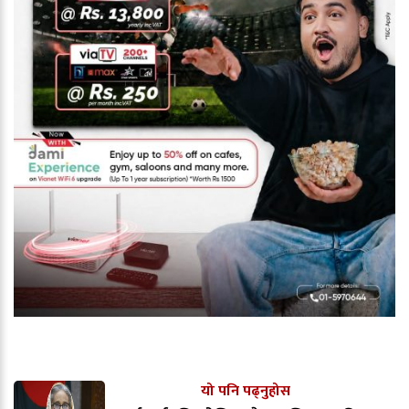
यो पनि पढ्नुहोस