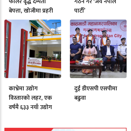
फालेर वृद्ध दम्पती
गठन गरे ‘जय नेपाल
बेपत्ता, खोजीमा प्रहरी
पार्टी’
काभ्रेमा उद्योग
दुई डीएसपी एसपीमा
विस्तारको लहर, एक
बढुवा
वर्षमै ६३३ नयाँ उद्योग
दर्ता