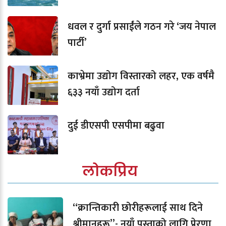
धवल र दुर्गा प्रसाईंले गठन गरे ‘जय नेपाल
पार्टी’
काभ्रेमा उद्योग विस्तारको लहर, एक वर्षमै
६३३ नयाँ उद्योग दर्ता
दुई डीएसपी एसपीमा बढुवा
लोकप्रिय
“क्रान्तिकारी छोरीहरूलाई साथ दिने
श्रीमानहरू”- नयाँ पुस्ताको लागि प्रेरणा