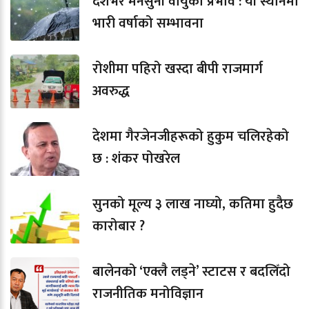
देशभर मनसुनी वायुको प्रभाव : यी स्थानमा
भारी वर्षाको सम्भावना
रोशीमा पहिरो खस्दा बीपी राजमार्ग
अवरुद्ध
देशमा गैरजेनजीहरूको हुकुम चलिरहेको
छ : शंकर पोखरेल
सुनको मूल्य ३ लाख नाघ्यो, कतिमा हुदैछ
कारोबार ?
बालेनको ‘एक्लै लड्ने’ स्टाटस र बदलिँदो
राजनीतिक मनोविज्ञान