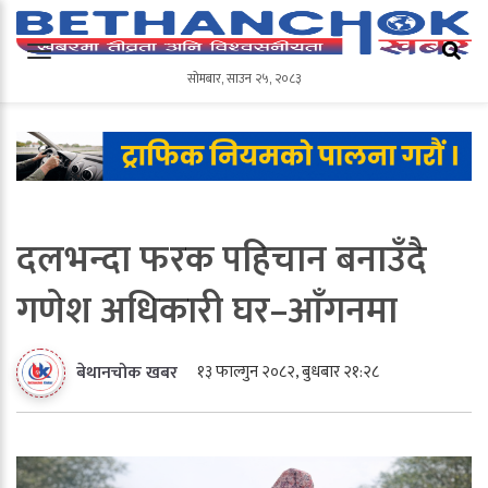
सोमबार
,
साउन
२५
,
२०८३
सोमबार
,
साउन
२५
,
२०८३
दलभन्दा फरक पहिचान बनाउँदै
गणेश अधिकारी घर–आँगनमा
१३ फाल्गुन २०८२, बुधबार २१:२८
बेथानचोक खबर