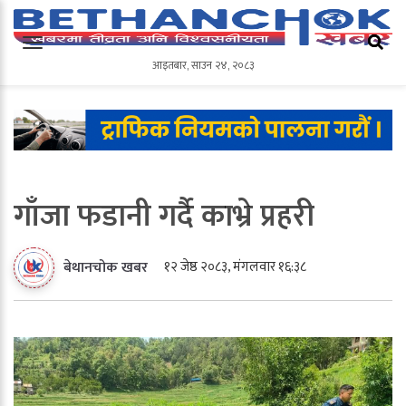
आइतबार
,
साउन
२४
,
२०८३
आइतबार
,
साउन
२४
,
२०८३
गाँजा फडानी गर्दै काभ्रे प्रहरी
१२ जेष्ठ २०८३, मंगलवार १६:३८
बेथानचोक खबर