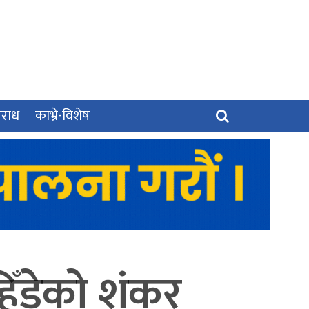
पराध
काभ्रे-विशेष
िँडेको शंकर