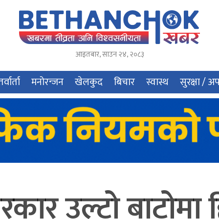
आइतबार
,
साउन
२४
,
२०८३
र्वार्ता
मनोरन्जन
खेलकुद
बिचार
स्वास्थ
सुरक्षा / अ
रकार उल्टो बाटोमा ह