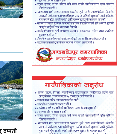
ध दम्पती