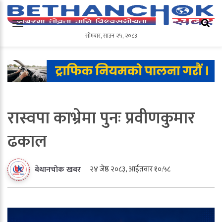
सोमबार
,
साउन
२५
,
२०८३
सोमबार
,
साउन
२५
,
२०८३
रास्वपा काभ्रेमा पुनः प्रवीणकुमार
ढकाल
२४ जेष्ठ २०८३, आईतवार १०:५८
बेथानचोक खबर